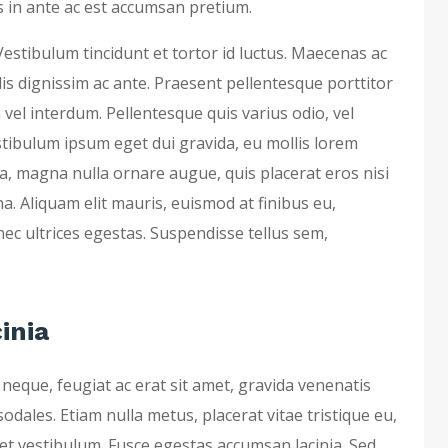
 in ante ac est accumsan pretium.
stibulum tincidunt et tortor id luctus. Maecenas ac
is dignissim ac ante. Praesent pellentesque porttitor
vel interdum. Pellentesque quis varius odio, vel
estibulum ipsum eget dui gravida, eu mollis lorem
ida, magna nulla ornare augue, quis placerat eros nisi
a. Aliquam elit mauris, euismod at finibus eu,
nec ultrices egestas. Suspendisse tellus sem,
inia
neque, feugiat ac erat sit amet, gravida venenatis
dales. Etiam nulla metus, placerat vitae tristique eu,
eet vestibulum. Fusce egestas accumsan lacinia. Sed