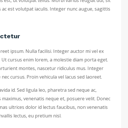
 est, ut volutpat tellus. Morbi varius feugiat dui, sit
ac est volutpat iaculis. Integer nunc augue, sagittis
ectetur
et ipsum. Nulla facilisi. Integer auctor mi vel ex
. Ut cursus enim lorem, a molestie diam porta eget.
rturient montes, nascetur ridiculus mus. Integer
nec cursus. Proin vehicula vel lacus sed laoreet.
avida id. Sed ligula leo, pharetra sed neque ac,
 maximus, venenatis neque et, posuere velit. Donec
as ultrices dolor id lectus faucibus, non venenatis
nvallis lectus, eu pretium nisl.