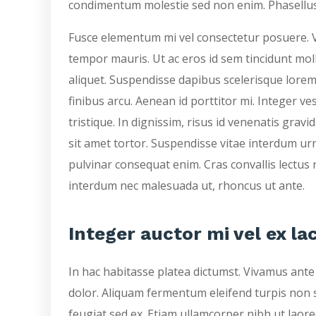
condimentum molestie sed non enim. Phasellus
Fusce elementum mi vel consectetur posuere. Ve
tempor mauris. Ut ac eros id sem tincidunt moll
aliquet. Suspendisse dapibus scelerisque lorem 
finibus arcu. Aenean id porttitor mi. Integer v
tristique. In dignissim, risus id venenatis grav
sit amet tortor. Suspendisse vitae interdum urn
pulvinar consequat enim. Cras convallis lectus 
interdum nec malesuada ut, rhoncus ut ante.
Integer auctor mi vel ex lac
In hac habitasse platea dictumst. Vivamus ante 
dolor. Aliquam fermentum eleifend turpis non so
feugiat sed ex. Etiam ullamcorper nibh ut laor