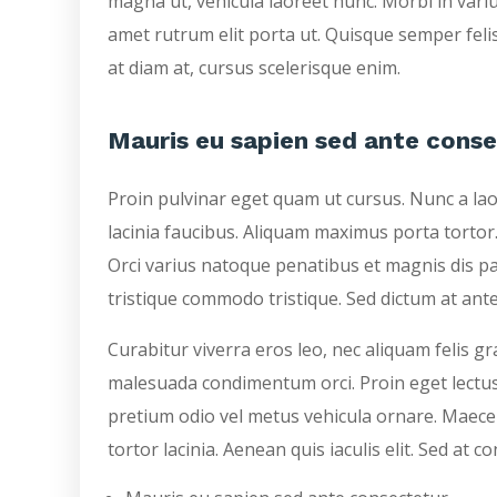
magna ut, vehicula laoreet nunc. Morbi in varius
amet rutrum elit porta ut. Quisque semper felis 
at diam at, cursus scelerisque enim.
Mauris eu sapien sed ante cons
Proin pulvinar eget quam ut cursus. Nunc a laore
lacinia faucibus. Aliquam maximus porta tortor
Orci varius natoque penatibus et magnis dis pa
tristique commodo tristique. Sed dictum at ante 
Curabitur viverra eros leo, nec aliquam felis gr
malesuada condimentum orci. Proin eget lectus
pretium odio vel metus vehicula ornare. Maecen
tortor lacinia. Aenean quis iaculis elit. Sed at co